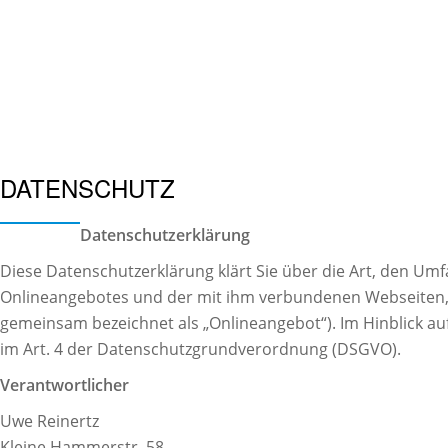
TOGGLE
NAVIGATION
Skip
to
content
DATENSCHUTZ
Datenschutzerklärung
Diese Datenschutzerklärung klärt Sie über die Art, den U
Onlineangebotes und der mit ihm verbundenen Webseiten, Fu
gemeinsam bezeichnet als „Onlineangebot“). Im Hinblick auf 
im Art. 4 der Datenschutzgrundverordnung (DSGVO).
Verantwortlicher
Uwe Reinertz
Kleine Hammerstr. 58