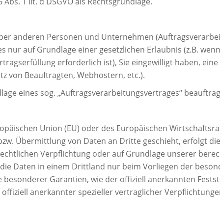
 Abs. 1 lit. d DSGVO als Rechtsgrundlage.
er anderen Personen und Unternehmen (Auftragsverarbeiter
es nur auf Grundlage einer gesetzlichen Erlaubnis (z.B. wen
rtragserfüllung erforderlich ist), Sie eingewilligt haben, ein
tz von Beauftragten, Webhostern, etc.).
dlage eines sog. „Auftragsverarbeitungsvertrages“ beauftra
Europäischen Union (EU) oder des Europäischen Wirtschafts
. Übermittlung von Daten an Dritte geschieht, erfolgt dies
 rechtlichen Verpflichtung oder auf Grundlage unserer berec
r die Daten in einem Drittland nur beim Vorliegen der beso
age besonderer Garantien, wie der offiziell anerkannten Fe
 offiziell anerkannter spezieller vertraglicher Verpflichtun